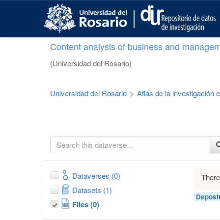
S
k
i
p
Content analysis of business and managem
t
o
(Universidad del Rosario)
m
a
i
Universidad del Rosario
>
Atlas de la investigación
n
c
o
n
t
e
n
t
Dataverses (0)
There
Datasets (1)
Deposi
Files (0)