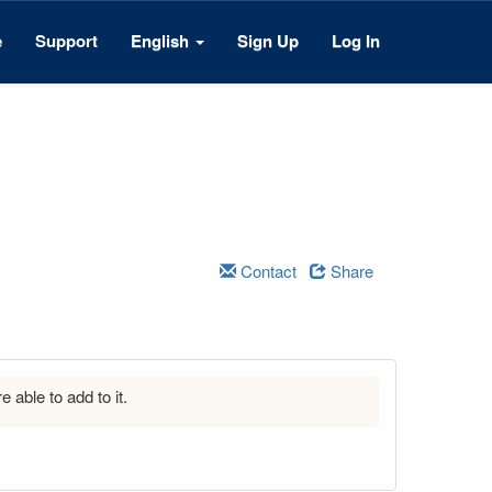
e
Support
English
Sign Up
Log In
Contact
Share
e able to add to it.