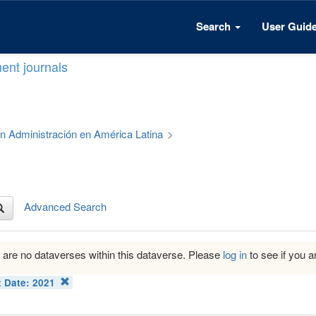
Search
User Guid
ent journals
 en Administración en América Latina
>
Advanced Search
 are no dataverses within this dataverse. Please
log in
to see if you ar
t Date:
2021