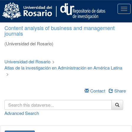
S
k
T
i
o
p
g
Content analysis of business and management
t
g
journals
o
l
m
e
(Universidad del Rosario)
a
n
i
a
n
v
Universidad del Rosario
>
c
i
Atlas de la investigación en Administración en América Latina
o
g
>
n
a
t
t
e
i
Contact
Share
n
o
t
n
Advanced Search