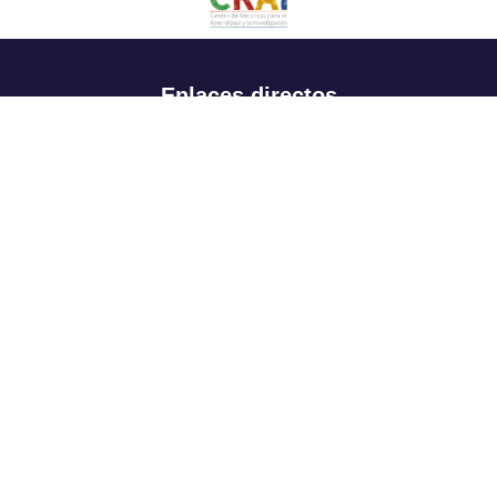
Enlaces directos
Aspirantes
Familia
Estudiantes
Profesores
Egresados
Portafolio de becas, descuentos y apoyo financiero
Casa UR
CRAI
Sedes
Revista Nova et Vetera
Directorio institucional
Manual de marca