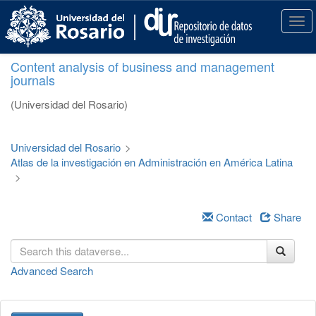
S
k
T
i
o
p
g
Content analysis of business and management
t
g
journals
o
l
m
e
(Universidad del Rosario)
a
n
i
a
n
v
Universidad del Rosario
>
c
i
Atlas de la investigación en Administración en América Latina
o
g
>
n
a
t
t
e
i
Contact
Share
n
o
t
n
Advanced Search