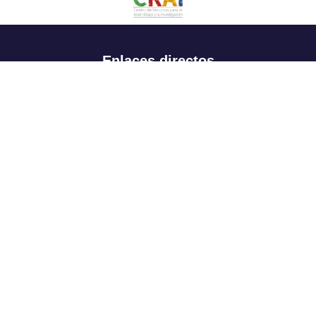
Enlaces directos
Aspirantes
Familia
Estudiantes
Profesores
Egresados
Portafolio de becas, descuentos y apoyo financiero
Casa UR
CRAI
Sedes
Revista Nova et Vetera
Directorio institucional
Manual de marca