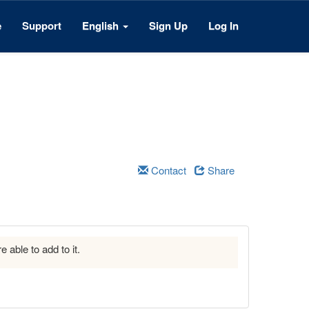
e
Support
English
Sign Up
Log In
Contact
Share
e able to add to it.