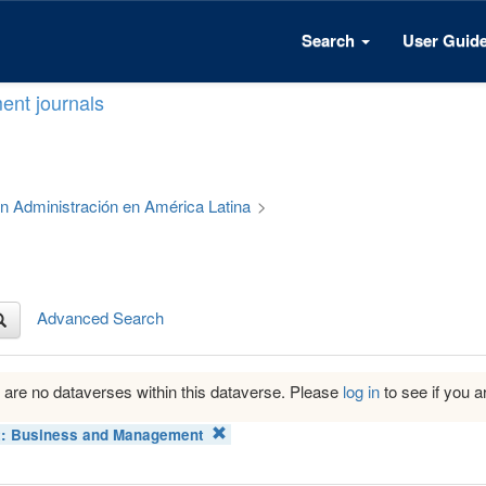
Search
User Guid
ent journals
 en Administración en América Latina
>
Advanced Search
 are no dataverses within this dataverse. Please
log in
to see if you ar
t:
Business and Management