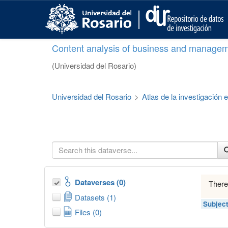
S
k
i
p
Content analysis of business and managem
t
o
(Universidad del Rosario)
m
a
i
Universidad del Rosario
>
Atlas de la investigación
n
c
o
n
t
e
n
t
Dataverses (0)
There
Datasets (1)
Subjec
Files (0)