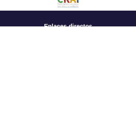
Enlaces directos
Aspirantes
Familia
Estudiantes
Profesores
Egresados
Portafolio de becas, descuentos y apoyo financiero
Casa UR
CRAI
Sedes
Revista Nova et Vetera
Directorio institucional
Manual de marca