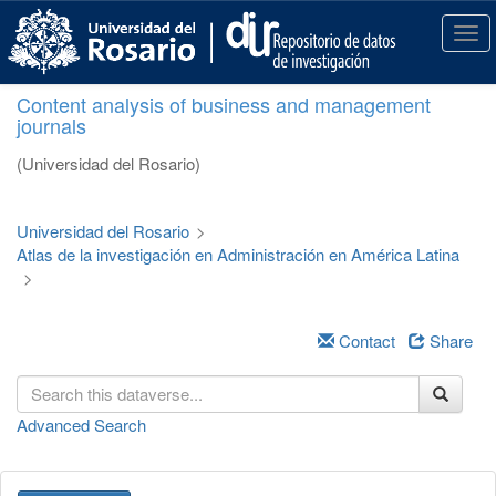
S
k
T
i
o
p
g
Content analysis of business and management
t
g
journals
o
l
m
e
(Universidad del Rosario)
a
n
i
a
n
v
Universidad del Rosario
>
c
i
Atlas de la investigación en Administración en América Latina
o
g
>
n
a
t
t
e
i
Contact
Share
n
o
t
n
Advanced Search