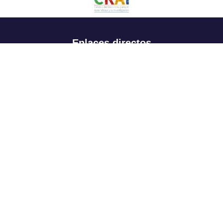
Enlaces directos
Aspirantes
Familia
Estudiantes
Profesores
Egresados
Portafolio de becas, descuentos y apoyo financiero
Casa UR
CRAI
Sedes
Revista Nova et Vetera
Directorio institucional
Manual de marca