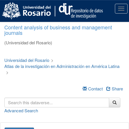
S
k
T
i
o
p
g
Content analysis of business and management
t
g
journals
o
l
m
e
(Universidad del Rosario)
a
n
i
a
n
v
Universidad del Rosario
>
c
i
Atlas de la investigación en Administración en América Latina
o
g
>
n
a
t
t
e
i
Contact
Share
n
o
t
n
Advanced Search