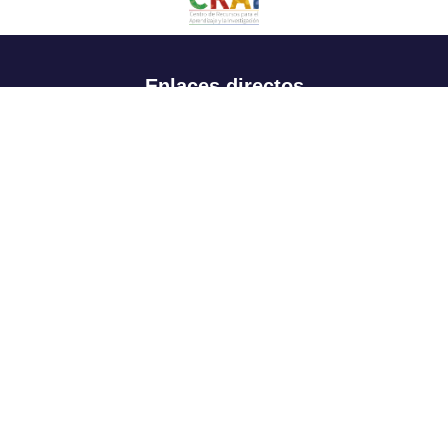
Enlaces directos
Aspirantes
Familia
Estudiantes
Profesores
Egresados
Portafolio de becas, descuentos y apoyo financiero
Casa UR
CRAI
Sedes
Revista Nova et Vetera
Directorio institucional
Manual de marca