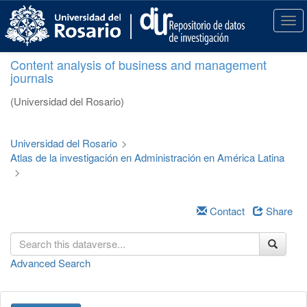
S
k
T
i
o
p
g
Content analysis of business and management
t
g
journals
o
l
m
e
(Universidad del Rosario)
a
n
i
a
n
v
Universidad del Rosario
>
c
i
Atlas de la investigación en Administración en América Latina
o
g
>
n
a
t
t
e
i
Contact
Share
n
o
t
n
Advanced Search