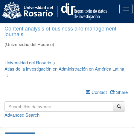
S
k
T
i
o
p
g
Content analysis of business and management
t
g
journals
o
l
m
e
(Universidad del Rosario)
a
n
i
a
n
v
Universidad del Rosario
>
c
i
Atlas de la investigación en Administración en América Latina
o
g
>
n
a
t
t
e
i
Contact
Share
n
o
t
n
Advanced Search