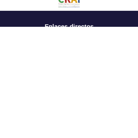
Enlaces directos
Aspirantes
Familia
Estudiantes
Profesores
Egresados
Portafolio de becas, descuentos y apoyo financiero
Casa UR
CRAI
Sedes
Revista Nova et Vetera
Directorio institucional
Manual de marca