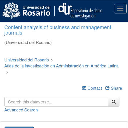
S
k
T
i
o
p
g
Content analysis of business and management
t
g
journals
o
l
m
e
(Universidad del Rosario)
a
n
i
a
n
v
Universidad del Rosario
>
c
i
Atlas de la investigación en Administración en América Latina
o
g
>
n
a
t
t
e
i
Contact
Share
n
o
t
n
Advanced Search