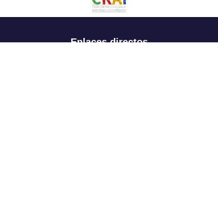
Enlaces directos
Aspirantes
Familia
Estudiantes
Profesores
Egresados
Portafolio de becas, descuentos y apoyo financiero
Casa UR
CRAI
Sedes
Revista Nova et Vetera
Directorio institucional
Manual de marca