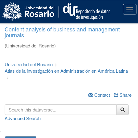
S
k
T
i
o
p
g
Content analysis of business and management
t
g
journals
o
l
m
e
(Universidad del Rosario)
a
n
i
a
n
v
Universidad del Rosario
>
c
i
Atlas de la investigación en Administración en América Latina
o
g
>
n
a
t
t
e
i
Contact
Share
n
o
t
n
Advanced Search