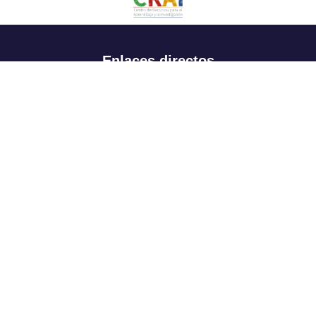
Enlaces directos
Aspirantes
Familia
Estudiantes
Profesores
Egresados
Portafolio de becas, descuentos y apoyo financiero
Casa UR
CRAI
Sedes
Revista Nova et Vetera
Directorio institucional
Manual de marca