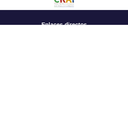
Enlaces directos
Aspirantes
Familia
Estudiantes
Profesores
Egresados
Portafolio de becas, descuentos y apoyo financiero
Casa UR
CRAI
Sedes
Revista Nova et Vetera
Directorio institucional
Manual de marca