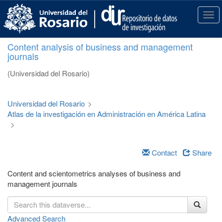
S
k
T
i
o
p
g
Content analysis of business and management
t
g
journals
o
l
m
e
(Universidad del Rosario)
a
n
i
a
n
v
Universidad del Rosario
>
c
i
Atlas de la investigación en Administración en América Latina
o
g
>
n
a
t
t
e
i
Contact
Share
n
o
t
n
Content and scientometrics analyses of business and
management journals
Advanced Search