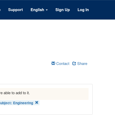
e
Support
English
Sign Up
Log In
Contact
Share
e able to add to it.
ubject:
Engineering