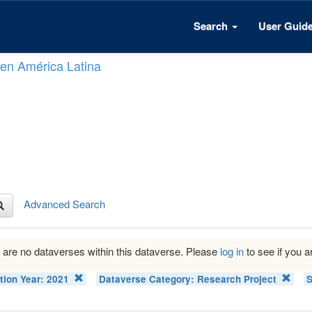
Search
User Guid
n en América Latina
Advanced Search
 are no dataverses within this dataverse. Please
log in
to see if you ar
tion Year:
2021
Dataverse Category:
Research Project
S