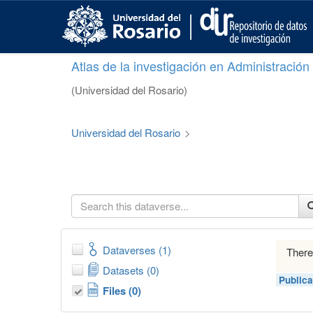
S
k
i
p
Atlas de la investigación en Administració
t
o
(Universidad del Rosario)
m
a
i
Universidad del Rosario
>
n
c
o
n
t
e
n
t
Dataverses (1)
There
Datasets (0)
Publica
Files (0)