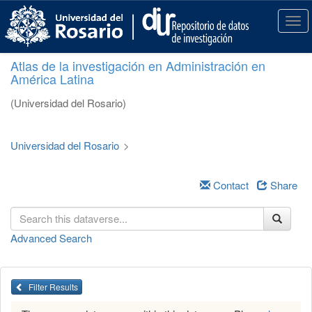
S
k
T
i
o
p
g
Atlas de la investigación en Administración en
t
g
América Latina
o
l
m
e
(Universidad del Rosario)
a
n
i
a
n
v
Universidad del Rosario
>
c
i
o
g
n
a
Contact
Share
t
t
e
i
n
o
Advanced Search
t
n
Filter Results