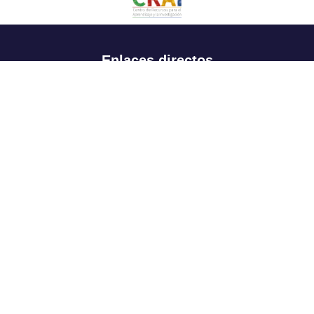
Enlaces directos
Aspirantes
Familia
Estudiantes
Profesores
Egresados
Portafolio de becas, descuentos y apoyo financiero
Casa UR
CRAI
Sedes
Revista Nova et Vetera
Directorio institucional
Manual de marca