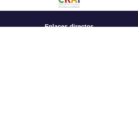
Enlaces directos
Aspirantes
Familia
Estudiantes
Profesores
Egresados
Portafolio de becas, descuentos y apoyo financiero
Casa UR
CRAI
Sedes
Revista Nova et Vetera
Directorio institucional
Manual de marca