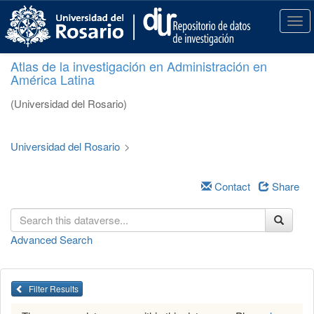
S
k
T
i
o
p
g
Atlas de la investigación en Administración en
t
g
América Latina
o
l
m
e
(Universidad del Rosario)
a
n
i
a
n
v
Universidad del Rosario
>
c
i
o
g
n
a
Contact
Share
t
t
e
i
n
o
Advanced Search
t
n
Filter Results