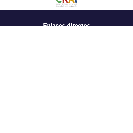
Enlaces directos
Aspirantes
Familia
Estudiantes
Profesores
Egresados
Portafolio de becas, descuentos y apoyo financiero
Casa UR
CRAI
Sedes
Revista Nova et Vetera
Directorio institucional
Manual de marca