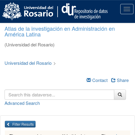
S
k
T
i
o
p
g
Atlas de la investigación en Administración en
t
g
América Latina
o
l
m
e
(Universidad del Rosario)
a
n
i
a
n
v
Universidad del Rosario
>
c
i
o
g
n
a
Contact
Share
t
t
e
i
n
o
Advanced Search
t
n
Filter Results