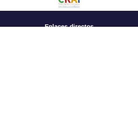
Enlaces directos
Aspirantes
Familia
Estudiantes
Profesores
Egresados
Portafolio de becas, descuentos y apoyo financiero
Casa UR
CRAI
Sedes
Revista Nova et Vetera
Directorio institucional
Manual de marca