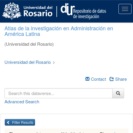
S
k
T
i
o
p
g
Atlas de la investigación en Administración en
t
g
América Latina
o
l
m
e
(Universidad del Rosario)
a
n
i
a
n
v
Universidad del Rosario
>
c
i
o
g
n
a
Contact
Share
t
t
e
i
n
o
Advanced Search
t
n
Filter Results