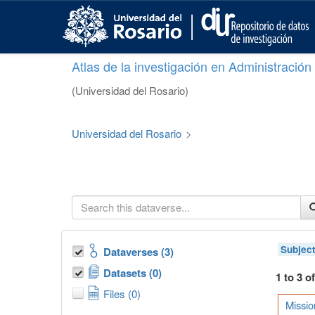
S
k
i
p
Atlas de la investigación en Administració
t
o
(Universidad del Rosario)
m
a
i
Universidad del Rosario
>
n
c
o
n
t
e
n
t
Subjec
Dataverses (3)
Datasets (0)
1 to 3 o
Files (0)
Missio