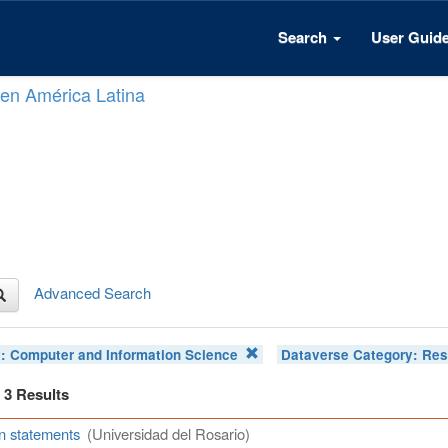
Search
User Guid
n en América Latina
Advanced Search
t:
Computer and Information Science
Dataverse Category:
Res
f 3 Results
n statements
(Universidad del Rosario)