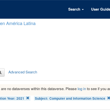
Search
User Guid
n en América Latina
Advanced Search
 are no dataverses within this dataverse. Please
log in
to see if you ar
tion Year:
2021
Subject:
Computer and Information Science