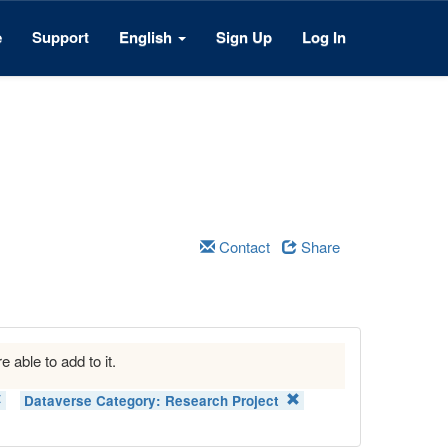
e
Support
English
Sign Up
Log In
Contact
Share
e able to add to it.
Dataverse Category:
Research Project