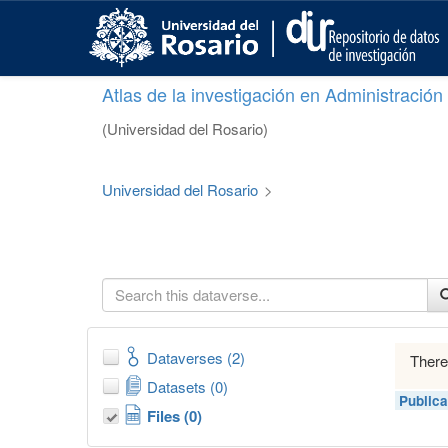
S
k
i
p
Atlas de la investigación en Administració
t
o
(Universidad del Rosario)
m
a
i
Universidad del Rosario
>
n
c
o
n
t
e
n
t
Dataverses (2)
There
Datasets (0)
Publica
Files (0)