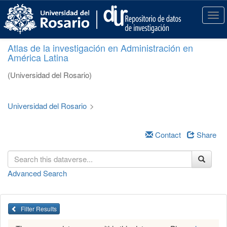
S
k
T
i
o
p
g
Atlas de la investigación en Administración en
t
g
América Latina
o
l
m
e
(Universidad del Rosario)
a
n
i
a
n
v
Universidad del Rosario
>
c
i
o
g
n
a
Contact
Share
t
t
e
i
n
o
Advanced Search
t
n
Filter Results