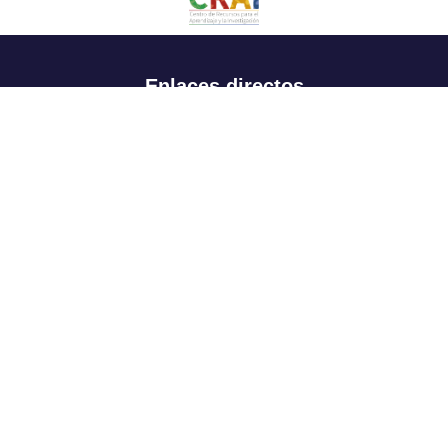
Enlaces directos
Aspirantes
Familia
Estudiantes
Profesores
Egresados
Portafolio de becas, descuentos y apoyo financiero
Casa UR
CRAI
Sedes
Revista Nova et Vetera
Directorio institucional
Manual de marca