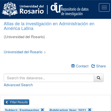
S
k
T
i
o
p
g
Atlas de la investigación en Administración en
t
g
América Latina
o
l
m
e
(Universidad del Rosario)
a
n
i
a
n
v
Universidad del Rosario
>
c
i
o
g
n
a
Contact
Share
t
t
e
i
n
o
Advanced Search
t
n
Filter Results
Subject:
Engineering
Publication Year:
2021