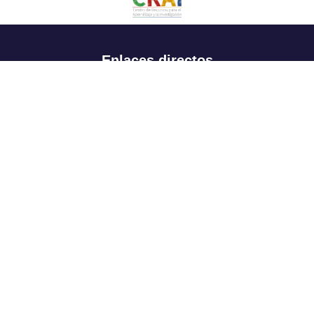
Enlaces directos
Aspirantes
Familia
Estudiantes
Profesores
Egresados
Portafolio de becas, descuentos y apoyo financiero
Casa UR
CRAI
Sedes
Revista Nova et Vetera
Directorio institucional
Manual de marca