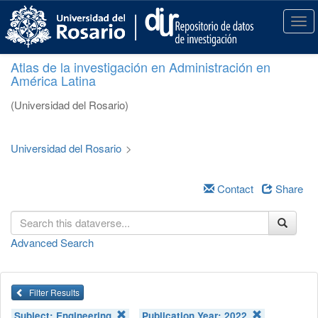
S
k
T
i
o
p
g
Atlas de la investigación en Administración en
t
g
América Latina
o
l
m
e
(Universidad del Rosario)
a
n
i
a
n
v
Universidad del Rosario
>
c
i
o
g
n
a
Contact
Share
t
t
e
i
n
o
Advanced Search
t
n
Filter Results
Subject:
Engineering
Publication Year:
2022