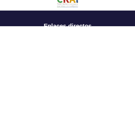
Enlaces directos
Aspirantes
Familia
Estudiantes
Profesores
Egresados
Portafolio de becas, descuentos y apoyo financiero
Casa UR
CRAI
Sedes
Revista Nova et Vetera
Directorio institucional
Manual de marca