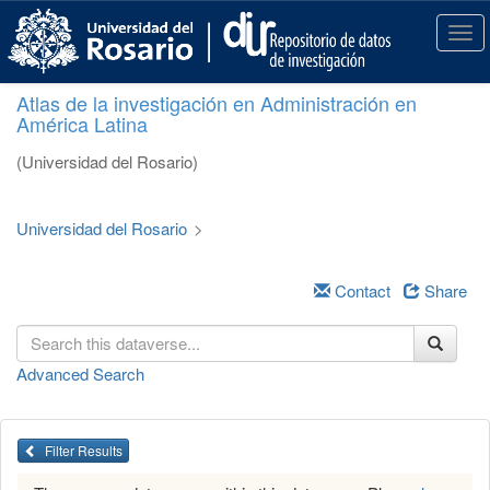
S
k
T
i
o
p
g
Atlas de la investigación en Administración en
t
g
América Latina
o
l
m
e
(Universidad del Rosario)
a
n
i
a
n
v
Universidad del Rosario
>
c
i
o
g
n
a
Contact
Share
t
t
e
i
n
o
Advanced Search
t
n
Filter Results