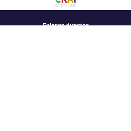
Enlaces directos
Aspirantes
Familia
Estudiantes
Profesores
Egresados
Portafolio de becas, descuentos y apoyo financiero
Casa UR
CRAI
Sedes
Revista Nova et Vetera
Directorio institucional
Manual de marca