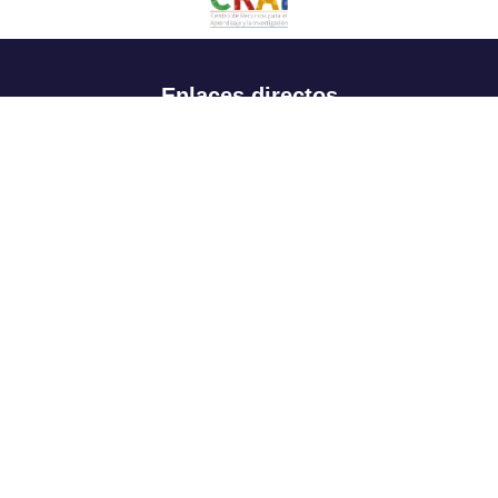
Enlaces directos
Aspirantes
Familia
Estudiantes
Profesores
Egresados
Portafolio de becas, descuentos y apoyo financiero
Casa UR
CRAI
Sedes
Revista Nova et Vetera
Directorio institucional
Manual de marca