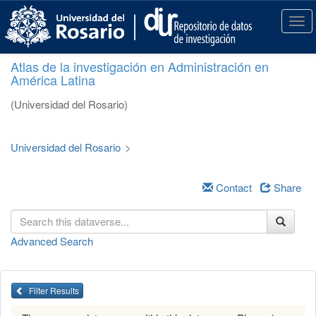
S
k
T
i
o
p
g
Atlas de la investigación en Administración en
t
g
América Latina
o
l
m
e
(Universidad del Rosario)
a
n
i
a
n
v
Universidad del Rosario
>
c
i
o
g
n
a
Contact
Share
t
t
e
i
n
o
Advanced Search
t
n
Filter Results