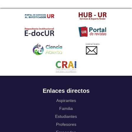
CONTACTANOS
Enlaces directos
Aspirantes
Familia
Estudiantes
Profesores