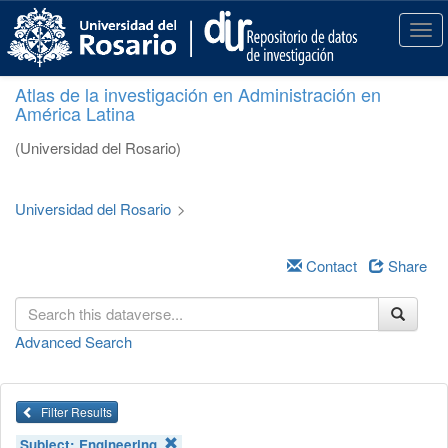
S
k
T
i
o
p
g
Atlas de la investigación en Administración en
t
g
América Latina
o
l
m
e
(Universidad del Rosario)
a
n
i
a
n
v
Universidad del Rosario
>
c
i
o
g
n
a
Contact
Share
t
t
e
i
n
o
Advanced Search
t
n
Filter Results
Subject:
Engineering