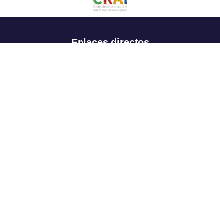
Enlaces directos
Aspirantes
Familia
Estudiantes
Profesores
Egresados
Portafolio de becas, descuentos y apoyo financiero
Casa UR
CRAI
Sedes
Revista Nova et Vetera
Directorio institucional
Manual de marca