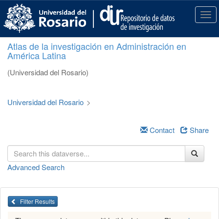
S
k
T
i
o
p
g
Atlas de la investigación en Administración en
t
g
América Latina
o
l
m
e
(Universidad del Rosario)
a
n
i
a
n
v
Universidad del Rosario
>
c
i
o
g
n
a
Contact
Share
t
t
e
i
n
o
Advanced Search
t
n
Filter Results