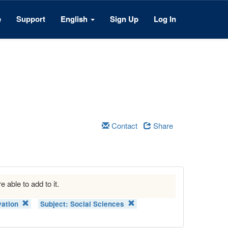
e
Support
English
Sign Up
Log In
Contact
Share
e able to add to it.
vation
Subject:
Social Sciences