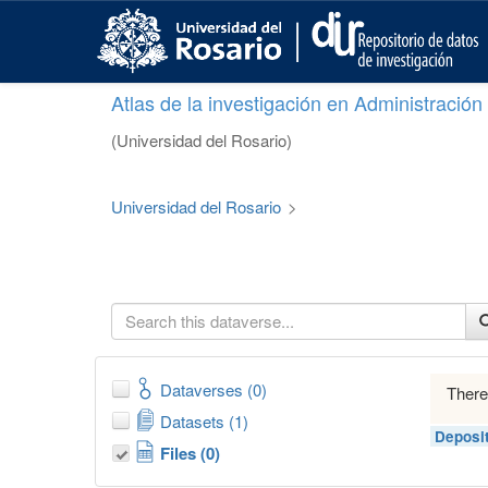
S
k
i
p
Atlas de la investigación en Administració
t
o
(Universidad del Rosario)
m
a
i
Universidad del Rosario
>
n
c
o
n
t
e
n
t
Dataverses (0)
There
Datasets (1)
Deposi
Files (0)