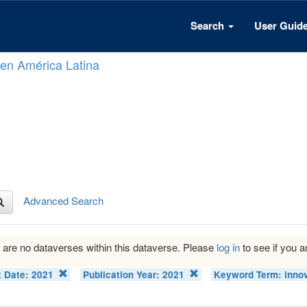
Search
User Guid
n en América Latina
Advanced Search
 are no dataverses within this dataverse. Please
log in
to see if you ar
t Date:
2021
Publication Year:
2021
Keyword Term:
inno