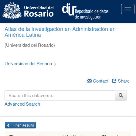
S
k
T
i
o
p
g
Atlas de la investigación en Administración en
t
g
América Latina
o
l
m
e
(Universidad del Rosario)
a
n
i
a
n
v
Universidad del Rosario
>
c
i
o
g
n
a
Contact
Share
t
t
e
i
n
o
Advanced Search
t
n
Filter Results