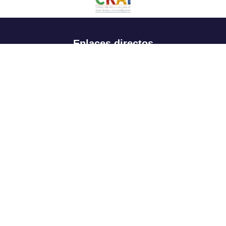
Enlaces directos
Aspirantes
Familia
Estudiantes
Profesores
Egresados
Portafolio de becas, descuentos y apoyo financiero
Casa UR
CRAI
Sedes
Revista Nova et Vetera
Directorio institucional
Manual de marca