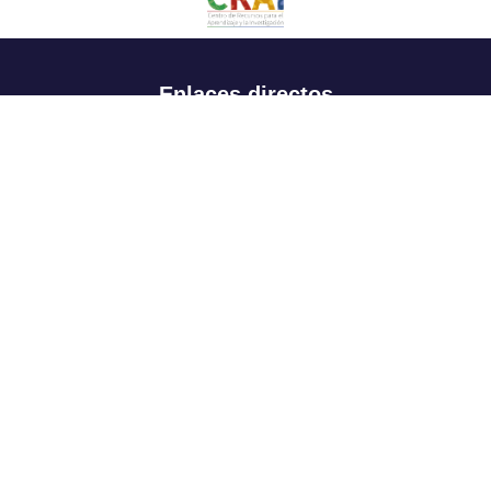
Enlaces directos
Aspirantes
Familia
Estudiantes
Profesores
Egresados
Portafolio de becas, descuentos y apoyo financiero
Casa UR
CRAI
Sedes
Revista Nova et Vetera
Directorio institucional
Manual de marca