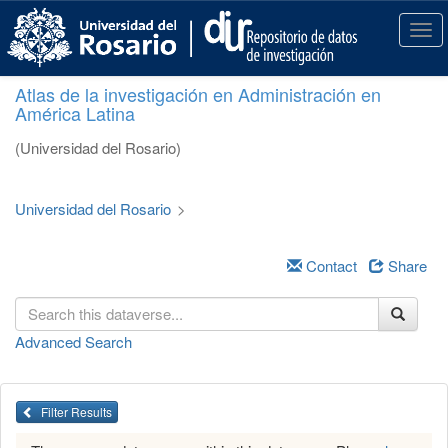
S
k
T
i
o
p
g
Atlas de la investigación en Administración en
t
g
América Latina
o
l
m
e
(Universidad del Rosario)
a
n
i
a
n
v
Universidad del Rosario
>
c
i
o
g
n
a
Contact
Share
t
t
e
i
n
o
Advanced Search
t
n
Filter Results