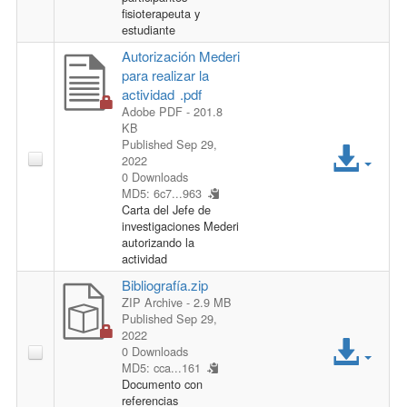
c
i
fisioterapeuta y
estudiante
e
l
Autorización Mederi
para realizar la
s
e
actividad .pdf
Adobe PDF
- 201.8
s
KB
A
Published Sep 29,
F
2022
0 Downloads
c
MD5: 6c7...963
i
Carta del Jefe de
c
investigaciones Mederi
l
autorizando la
e
actividad
e
Bibliografía.zip
s
ZIP Archive
- 2.9 MB
Published Sep 29,
s
2022
A
0 Downloads
MD5: cca...161
F
c
Documento con
referencias