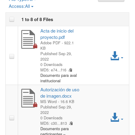
c
Access:
All
h
1 to 8 of 8 Files
Acta de inicio del
proyecto.pdf
Adobe PDF
- 922.1
KB
A
Published Sep 29,
2022
c
0 Downloads
MD5: e74...f16
Documento para aval
c
institucional
e
Autorización de uso
de imagen.docx
s
MS Word
- 16.6 KB
Published Sep 29,
A
2022
s
0 Downloads
MD5: c30...813
c
F
Documento para
participantes –