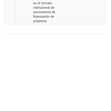
en el formato
c
l
institucional de
convocatoria de
e
e
financiación de
proyectos
s
s
F
i
l
e