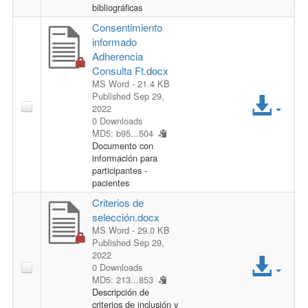
i
c
bibliográficas
Consentimiento
l
e
informado
Adherencia
e
s
Consulta Ft.docx
MS Word
- 21.4 KB
s
A
Published Sep 29,
2022
F
0 Downloads
c
MD5: b95...504
Documento con
i
c
información para
participantes -
l
e
pacientes
Criterios de
e
s
selección.docx
MS Word
- 29.0 KB
s
Published Sep 29,
A
2022
F
0 Downloads
MD5: 213...853
c
Descripción de
i
criterios de inclusión y