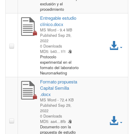
c
exclusión y el
l
procedimiento
e
Entregable estudio
e
clínico.docx
s
MS Word
- 9.4 MB
Published Sep 29,
s
A
2022
0 Downloads
MD5: b40...1f1
F
c
Protocolo
experimental en el
i
c
formato del laboratorio
Neuromarketing
l
e
Formato propuesta
Capital Semilla
e
s
.docx
MS Word
- 72.4 KB
s
Published Sep 29,
2022
A
F
0 Downloads
MD5: aa4...8fb
Documento con la
c
i
propuesta de estudio