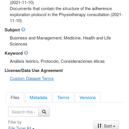
(2021-11-10)
Documents that contain the structure of the adherence
exploration protocol in the Physiotherapy consultation (2021-
11-10)
Subject
Business and Management; Medicine, Health and Life
Sciences
Keyword
Análisis teórico, Protocolo, Consideraciones éticas
License/Data Use Agreement
Custom Dataset Terms
Files
Metadata
Terms
Versions
S
e
a
Filter by
Sort
r
File Type:
All