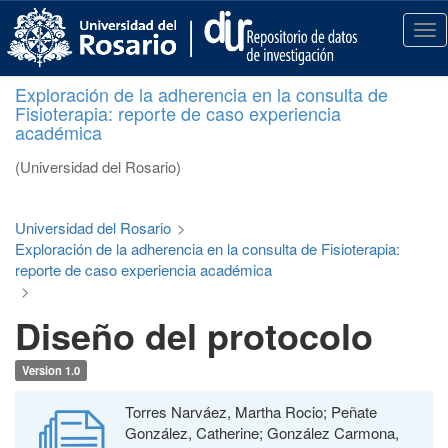
S
k
T
i
o
p
g
Exploración de la adherencia en la consulta de
t
g
Fisioterapia: reporte de caso experiencia
o
l
académica
m
e
a
n
(Universidad del Rosario)
i
a
n
v
c
i
Universidad del Rosario
>
o
g
Exploración de la adherencia en la consulta de Fisioterapia:
n
a
reporte de caso experiencia académica
t
t
>
e
i
Diseño del protocolo
n
o
t
n
Version 1.0
Torres Narváez, Martha Rocio; Peñate
González, Catherine; González Carmona,