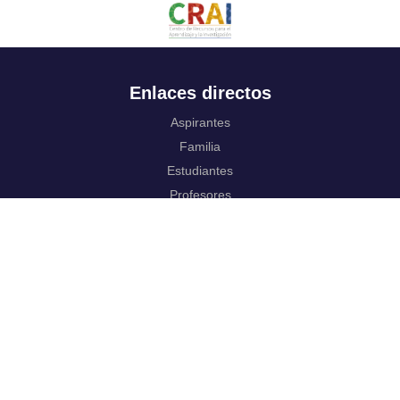
Enlaces directos
Aspirantes
Familia
Estudiantes
Profesores
Egresados
Portafolio de becas, descuentos y apoyo financiero
Casa UR
CRAI
Sedes
Revista Nova et Vetera
Directorio institucional
Manual de marca