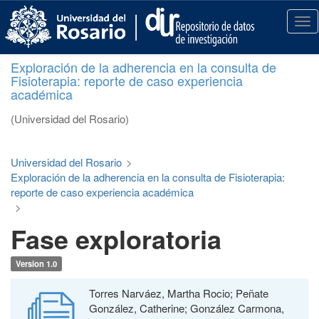
S
k
T
i
o
p
g
Exploración de la adherencia en la consulta de
t
g
Fisioterapia: reporte de caso experiencia
o
l
académica
m
e
a
n
(Universidad del Rosario)
i
a
n
v
c
i
Universidad del Rosario
>
o
g
Exploración de la adherencia en la consulta de Fisioterapia:
n
a
reporte de caso experiencia académica
t
t
>
e
i
Fase exploratoria
n
o
t
n
Version 1.0
Torres Narváez, Martha Rocio; Peñate
González, Catherine; González Carmona,