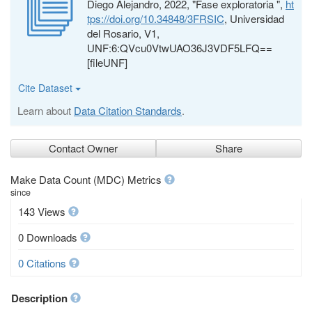
Diego Alejandro, 2022, "Fase exploratoria ",
ht
tps://doi.org/10.34848/3FRSIC
, Universidad
del Rosario, V1,
UNF:6:QVcu0VtwUAO36J3VDF5LFQ==
[fileUNF]
Cite Dataset
Learn about
Data Citation Standards
.
Contact Owner
Share
Make Data Count (MDC) Metrics
since
143 Views
0 Downloads
0 Citations
Description