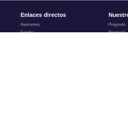
Enlaces directos
Nuestr
Aspirantes
Pregrado
Familia
Posgrado
Estudiantes
Educación
Profesores
Idiomas
Egresados
Summer S
Portafolio de becas, descuentos y apoyo
Servic
financiero
Casa UR
Gestión de
CRAI
Correo ele
Sedes
SIAR
Revista Nova et Vetera
Campus Vi
Directorio institucional
Registro y
Manual de marca
Servicios V
Trabaja con