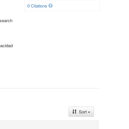
0 Citations
esearch
pacidad
Sort