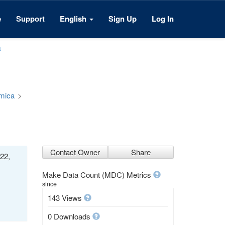
e
Support
English
Sign Up
Log In
a
émica
>
Contact Owner
Share
22,
Make Data Count (MDC) Metrics
since
143 Views
0 Downloads