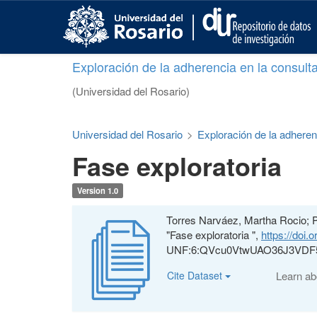
S
k
i
p
Exploración de la adherencia en la consult
t
o
(Universidad del Rosario)
m
a
i
Universidad del Rosario
>
Exploración de la adheren
n
Fase exploratoria
c
o
n
Version 1.0
t
e
Torres Narváez, Martha Rocio; 
n
"Fase exploratoria ",
https://doi
t
UNF:6:QVcu0VtwUAO36J3VDF5
Cite Dataset
Learn a