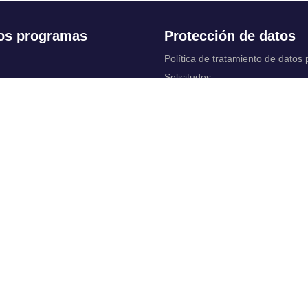
os programas
Protección de datos
Política de tratamiento de datos
Solicitudes
 Continua
Aviso de privacidad
Documentos instituci
chool
y legales
ios académicos
Bienestar Universitario: Política y
programas
 cuentas
Constituciones, reformas y estat
ctrónico
complementarios
Derechos pecuniarios
rtual
Otros reglamentos
 Control
Reglamento académico de Posg
irtuales
Reglamento académico de Preg
Reglamentos de Educación Cont