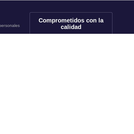
Comprometidos con la
 personales
calidad
onales
utos
Redes sociales
rado
f
X
in
tk
yt
li
rado
inuada