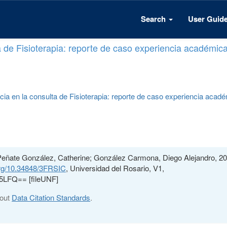
Search
User Guid
a de Fisioterapia: reporte de caso experiencia académic
cia en la consulta de Fisioterapia: reporte de caso experiencia acad
Peñate González, Catherine; González Carmona, Diego Alejandro, 20
.org/10.34848/3FRSIC
, Universidad del Rosario, V1,
LFQ== [fileUNF]
bout
Data Citation Standards
.