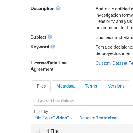
Description
Análisis viabilidad
investigación forma
Feasibility analysis
environment for fin
Subject
Business and Mana
Keyword
Toma de decisiones,
de proyectos interi
License/Data Use
Custom Dataset T
Agreement
Files
Metadata
Terms
Versions
S
e
a
Filter by
r
File Type:
"Video"
Access:
Restricted
c
h
1 File