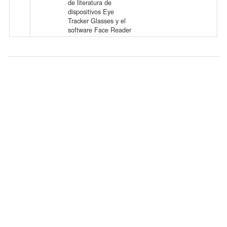
de literatura de
l
dispositivos Eye
c
Tracker Glasses y el
e
software Face Reader
e
s
s
F
i
l
e