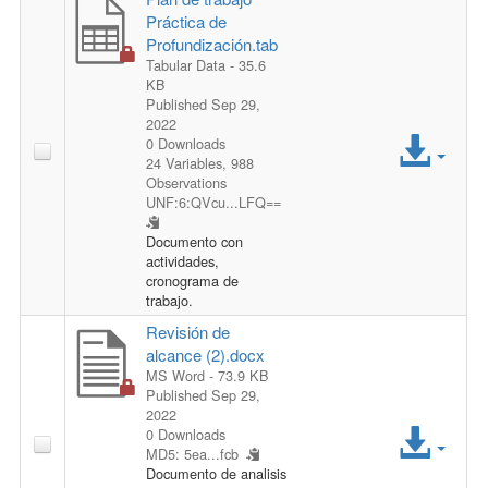
s
Práctica de
s
Profundización.tab
Tabular Data
- 35.6
F
KB
Published Sep 29,
2022
i
A
0 Downloads
24 Variables,
988
l
c
Observations
UNF:6:QVcu...LFQ==
e
c
Documento con
actividades,
e
cronograma de
trabajo.
s
Revisión de
alcance (2).docx
s
MS Word
- 73.9 KB
Published Sep 29,
F
2022
A
0 Downloads
i
MD5: 5ea...fcb
c
Documento de analisis