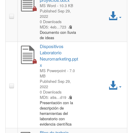
s
MS Word
- 10.3 KB
A
Published Sep 29,
s
2022
0 Downloads
c
F
MD5: 4eb...723
Documento con lluvia
c
i
de ideas
Dispositivos
e
l
Laboratorio
Neuromarketing.ppt
s
e
x
MS Powerpoint
- 7.0
s
MB
A
Published Sep 29,
F
2022
0 Downloads
c
MD5: a9a...d19
i
Presentación con la
c
descripción de
l
herramientas del
e
laboratorio con
e
evidencia científica
Plan de trabajo