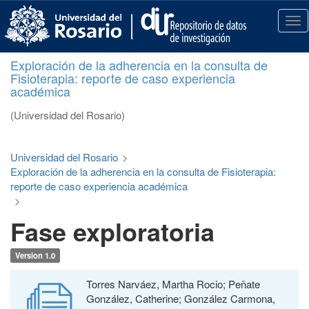
S
k
T
i
o
p
g
Exploración de la adherencia en la consulta de
t
g
Fisioterapia: reporte de caso experiencia
o
l
académica
m
e
a
n
(Universidad del Rosario)
i
a
n
v
c
i
Universidad del Rosario
>
o
g
Exploración de la adherencia en la consulta de Fisioterapia:
n
a
reporte de caso experiencia académica
t
t
>
e
i
Fase exploratoria
n
o
t
n
Version 1.0
Torres Narváez, Martha Rocio; Peñate
González, Catherine; González Carmona,