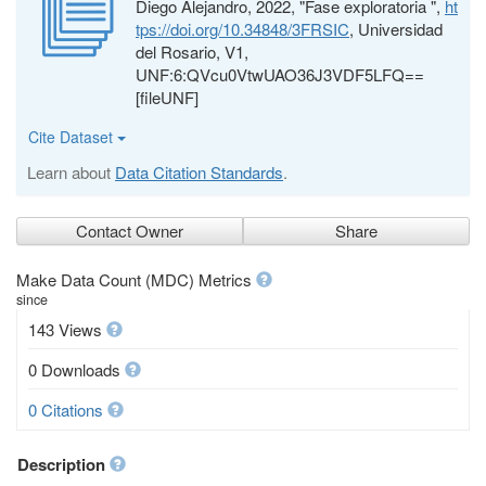
Diego Alejandro, 2022, "Fase exploratoria ",
ht
tps://doi.org/10.34848/3FRSIC
, Universidad
del Rosario, V1,
UNF:6:QVcu0VtwUAO36J3VDF5LFQ==
[fileUNF]
Cite Dataset
Learn about
Data Citation Standards
.
Contact Owner
Share
Make Data Count (MDC) Metrics
since
143 Views
0 Downloads
0 Citations
Description