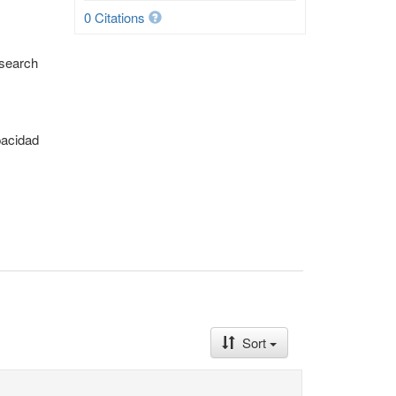
0 Citations
esearch
pacidad
Sort