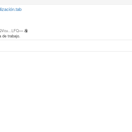
dización.tab
QVcu...LFQ==
 de trabajo.