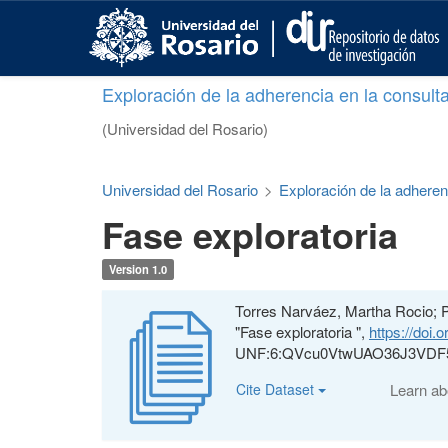
S
k
i
p
Exploración de la adherencia en la consult
t
o
(Universidad del Rosario)
m
a
i
Universidad del Rosario
>
Exploración de la adheren
n
Fase exploratoria
c
o
n
Version 1.0
t
e
Torres Narváez, Martha Rocio; 
n
"Fase exploratoria ",
https://doi
t
UNF:6:QVcu0VtwUAO36J3VDF5
Cite Dataset
Learn a