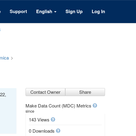
e
Support
English
Sign Up
Log In
a
émica
>
Contact Owner
Share
22,
Make Data Count (MDC) Metrics
since
143 Views
0 Downloads