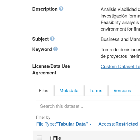
Description
Análisis viabilidad
investigación forma
Feasibility analysis
environment for fin
Subject
Business and Mana
Keyword
Toma de decisiones,
de proyectos interi
License/Data Use
Custom Dataset T
Agreement
Files
Metadata
Terms
Versions
S
e
a
Filter by
r
File Type:
"Tabular Data"
Access:
Restricted
c
h
1 File