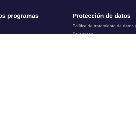
os programas
Protección de datos
Política de tratamiento de datos
Solicitudes
 Continua
Aviso de privacidad
Documentos instituci
chool
y legales
ios académicos
Bienestar Universitario: Política y
programas
 cuentas
Constituciones, reformas y estat
ctrónico
complementarios
Derechos pecuniarios
rtual
Otros reglamentos
 Control
Reglamento académico de Posg
irtuales
Reglamento académico de Preg
Reglamentos de Educación Cont