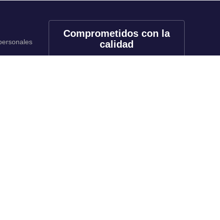
Comprometidos con la
 personales
calidad
onales
utos
Redes sociales
rado
f
X
in
tk
yt
li
rado
inuada