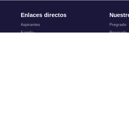
Enlaces directos
Nuestr
Aspirantes
Pregrado
Familia
Posgrado
Estudiantes
Educación
Profesores
Idiomas
Egresados
Summer S
Portafolio de becas, descuentos y apoyo
Servic
financiero
Casa UR
Gestión de
CRAI
Correo ele
Sedes
SIAR
Revista Nova et Vetera
Campus Vi
Directorio institucional
Registro y
Manual de marca
Servicios V
Trabaja con