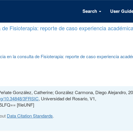
Search
User Guid
a de Fisioterapia: reporte de caso experiencia académic
cia en la consulta de Fisioterapia: reporte de caso experiencia acad
Peñate González, Catherine; González Carmona, Diego Alejandro, 20
.org/10.34848/3FRSIC
, Universidad del Rosario, V1,
LFQ== [fileUNF]
bout
Data Citation Standards
.