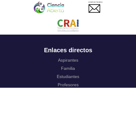
CONTACTANOS
Enlaces directos
Aspirantes
Familia
Estudiantes
Profesores
Egresados
Portafolio de becas, descuentos y apoyo financiero
Casa UR
CRAI
Sedes
Revista Nova et Vetera