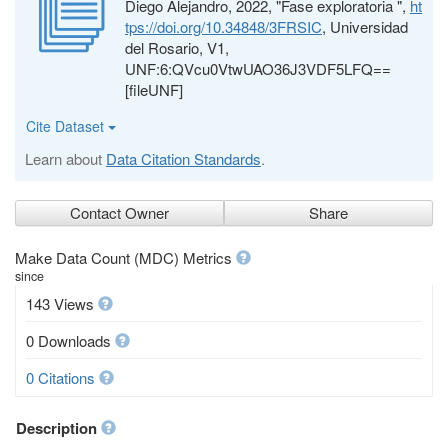
Diego Alejandro, 2022, "Fase exploratoria ",
ht
tps://doi.org/10.34848/3FRSIC
, Universidad
del Rosario, V1,
UNF:6:QVcu0VtwUAO36J3VDF5LFQ==
[fileUNF]
Cite Dataset
Learn about
Data Citation Standards
.
Contact Owner
Share
Make Data Count (MDC) Metrics
since
143 Views
0 Downloads
0 Citations
Description