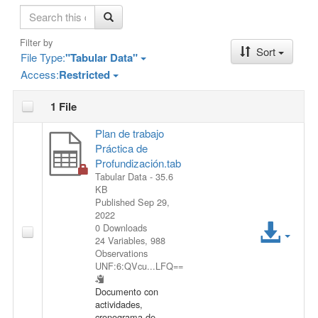
S
e
a
Filter by
Sort
r
File Type:
"Tabular Data"
c
Access:
Restricted
h
1 File
Plan de trabajo
Práctica de
Profundización.tab
Tabular Data
- 35.6
KB
Published Sep 29,
2022
A
0 Downloads
24 Variables,
988
c
Observations
UNF:6:QVcu...LFQ==
c
Documento con
actividades,
e
cronograma de