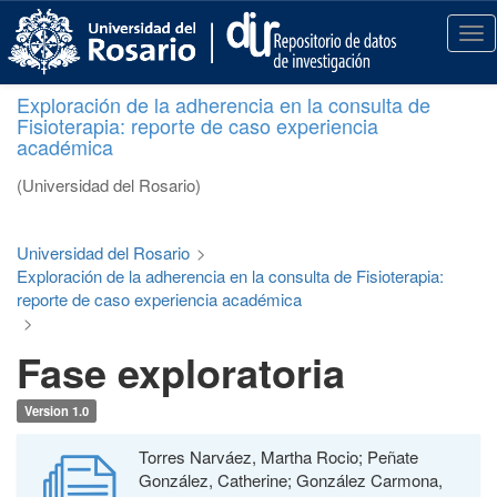
S
k
T
i
o
p
g
Exploración de la adherencia en la consulta de
t
g
Fisioterapia: reporte de caso experiencia
o
l
académica
m
e
a
n
(Universidad del Rosario)
i
a
n
v
c
i
Universidad del Rosario
>
o
g
Exploración de la adherencia en la consulta de Fisioterapia:
n
a
reporte de caso experiencia académica
t
t
>
e
i
Fase exploratoria
n
o
t
n
Version 1.0
Torres Narváez, Martha Rocio; Peñate
González, Catherine; González Carmona,