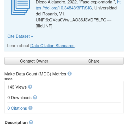
Diego Alejandro, 2022, "Fase exploratoria ",
ht
tps://doi.org/10.34848/3FRSIC
, Universidad
del Rosario, V1,
UNF:6:QVcu0VtwUAO36J3VDF5LFQ==
[fileUNF]
Cite Dataset
Learn about
Data Citation Standards
.
Contact Owner
Share
Make Data Count (MDC) Metrics
since
143 Views
0 Downloads
0 Citations
Description