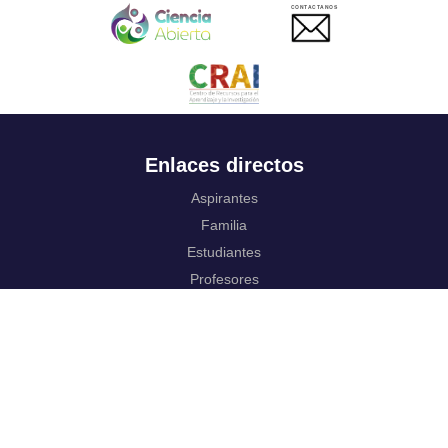
CONTACTANOS
Enlaces directos
Aspirantes
Familia
Estudiantes
Profesores
Egresados
Portafolio de becas, descuentos y apoyo financiero
Casa UR
CRAI
Sedes
Revista Nova et Vetera