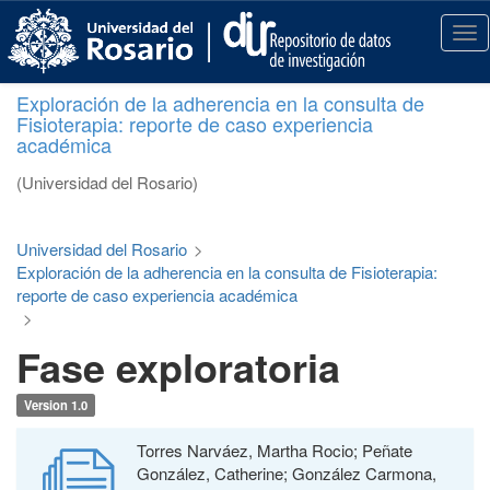
S
k
T
i
o
p
g
Exploración de la adherencia en la consulta de
t
g
Fisioterapia: reporte de caso experiencia
o
l
académica
m
e
a
n
(Universidad del Rosario)
i
a
n
v
c
i
Universidad del Rosario
>
o
g
Exploración de la adherencia en la consulta de Fisioterapia:
n
a
reporte de caso experiencia académica
t
t
>
e
i
Fase exploratoria
n
o
t
n
Version 1.0
Torres Narváez, Martha Rocio; Peñate
González, Catherine; González Carmona,