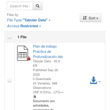
S
e
a
Filter by
Sort
r
File Type:
"Tabular Data"
c
Access:
Restricted
h
1 File
Plan de trabajo
Práctica de
Profundización.tab
Tabular Data
- 35.6
KB
Published Sep 29,
2022
A
0 Downloads
24 Variables,
988
c
Observations
UNF:6:QVcu...LFQ==
c
Documento con
actividades,
e
cronograma de