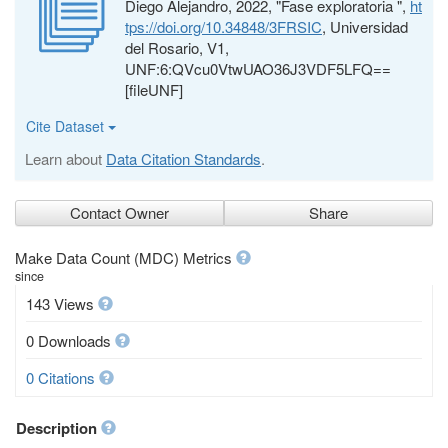
Diego Alejandro, 2022, "Fase exploratoria ",
ht
tps://doi.org/10.34848/3FRSIC
, Universidad
del Rosario, V1,
UNF:6:QVcu0VtwUAO36J3VDF5LFQ==
[fileUNF]
Cite Dataset
Learn about
Data Citation Standards
.
Contact Owner
Share
Make Data Count (MDC) Metrics
since
143 Views
0 Downloads
0 Citations
Description