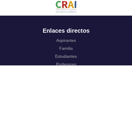
Enlaces directos
Aspirantes
Familia
Estudiantes
Profesores
Egresados
Portafolio de becas, descuentos y apoyo financiero
Casa UR
CRAI
Sedes
Revista Nova et Vetera
Directorio institucional
Manual de marca