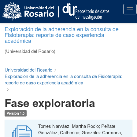
S
k
T
i
o
p
g
Exploración de la adherencia en la consulta de
t
g
Fisioterapia: reporte de caso experiencia
o
l
académica
m
e
a
n
(Universidad del Rosario)
i
a
n
v
c
i
Universidad del Rosario
>
o
g
Exploración de la adherencia en la consulta de Fisioterapia:
n
a
reporte de caso experiencia académica
t
t
>
e
i
Fase exploratoria
n
o
t
n
Version 1.0
Torres Narváez, Martha Rocio; Peñate
González, Catherine; González Carmona,